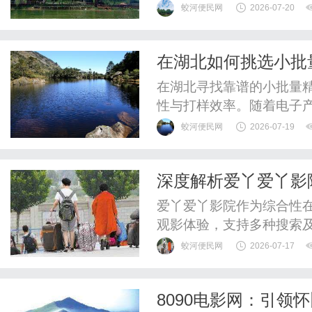
国的品牌却在赛场之外完成
蛟河便民网
2026-07-20
调“百城狂欢，看球有伴”
体育营销画上了一个颇有
在湖北如何挑选小批
上“好空气海信造”的全球瞩目
打样企业推荐
在湖北寻找靠谱的小批量
性与打样效率。随着电子
求日益迫切。这类订单不
蛟河便民网
2026-07-19
加急交付能力有着极高要
购人员在筛选对接顺畅、
深度解析爱丫爱丫影
此，本文梳理了十家在非标
爱丫爱丫影院作为综合性
观影体验，支持多种搜索
权，是影迷观影首选。
蛟河便民网
2026-07-17
8090电影网：引领