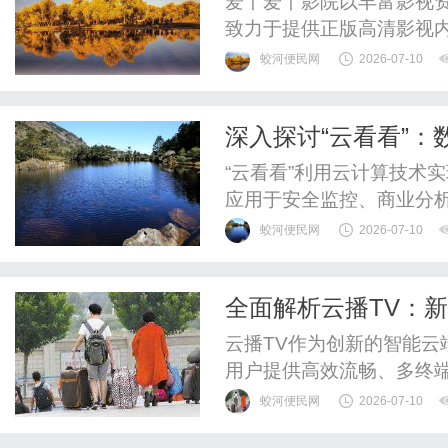
爱丫爱丫影院以丰富影视
致力于提供正版高清影视
蛟河便民网
2026-07-10
深入探讨“云看看”
“云看看”利用云计算技术
应用于安全监控、商业分
能化水平。
蛟河便民网
2026-07-10
全面解析云播TV：
云播TV作为创新的智能
用户提供高效流畅、多终
展。
蛟河便民网
2026-07-10