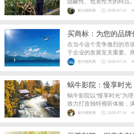
隐蔽性、危害性大的特点
此没有相应的补丁进行修
蛟河便民网
2026-07-15
施之前对进行攻击，导致
零日漏洞可能允许攻击者
买商标：为您的品牌
通过注入恶意代码，控制服
在当今这个竞争激烈的市
于企业的发展至关重要。
象、信誉以及消费者对产
蛟河便民网
2026-07-15
探讨购买商标的必要性、
过商标保护您的品牌。一、
蜗牛影院：慢享时光
与消费者之间的重要联系，
蜗牛影院以“慢享时光”为
致力打造独特视听体验，
蛟河便民网
2026-07-14