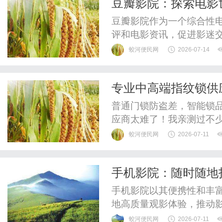
豆瓣影院：探索电影
豆瓣影院作为一个综合性
评和电影资讯，促进影迷
的线上资源。
蛟河便民网
2026-07-14
专业中高端指纹锁供
点？
普通门锁防盗差，智能锁
应商太难了！我亲测过不少
年，从永康五金之都迁至武
蛟河便民网
2026-07-11
神，从单一锁具加工成长
家产品优势明显。在品质
手机影院：随时随地
格把控。锁体结构稳固，耐
手机影院以其便携性和丰
地高质量观影体验，推动
蛟河便民网
2026-07-11