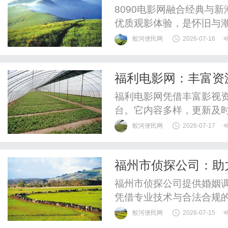
8090电影网融合经典与
优质观影体验，是怀旧与
蛟河便民网
2026-07-16
福利电影网：丰富资
福利电影网凭借丰富影视
台。它内容多样，更新及
保护。
蛟河便民网
2026-07-17
福州市侦探公司：助
福州市侦探公司提供婚姻
凭借专业技术与合法合规
益。
蛟河便民网
2026-07-15