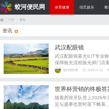
蛟河便民网
体育健康
综艺娱乐
教
门户
资讯
美食文化
资讯
首
›
›
武汉配眼镜
武汉配眼镜暮光ILIT专
保障验光流程验光师门店
WUHAN&SHANGHAIOP
蛟河便民网
2026-07-22
验光配镜的写字楼眼镜店
整验光、正品镜片、透明价
世界杯营销的终极答案
惠，兼顾高专业度与高性价比
页
成真实体验
随着西班牙队登上2026
足坛盛事也暂时落下帷幕