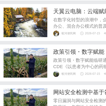
天翼云电脑：云端赋
在数字化转型的浪潮中，
办公、混合办公模式的普
营的关键需求。与此同时
蛟河便民网
2026-07-15
何在保障信息安全的前提
思考的问题。天翼云电脑
政策引领・数字赋能
问题提供了系统性解决方案
政策引领・数字赋能临研
CDE《以患者为中心的药
字化与患者体验深度融合
蛟河便民网
2026-07-15
模式，“ePRO采集+智能
表性实践之一，而自主研
网站安全检测中基于符号执
升级，打通临床研究全流程
零日漏洞自动化验证
零日漏洞与网站安全检测