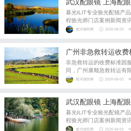
武汉配眼镜 上海配
暮光ILIT专业验光配镜
程验光师门店案例新闻资
WUHAN&SHANGHAIOP
蛟河便民网
2026-08-03
验光配镜的写字楼眼镜店
整验光、正品镜片、透明价
广州非急救转运收费
惠，兼顾高专业度与高性价比
成
非急救转运的收费标准因
同，广州康顺急救转运有
化、场景化评估为核心，
蛟河便民网
2026-08-03
服务时，需重点关注基础
维度，避免因信息不明确
武汉配眼镜 上海配
非急救转运的费用通常由基
暮光ILIT专业验光配镜
程验光师门店案例新闻资
WUHAN&SHANGHAIOP
蛟河便民网
2026-08-03