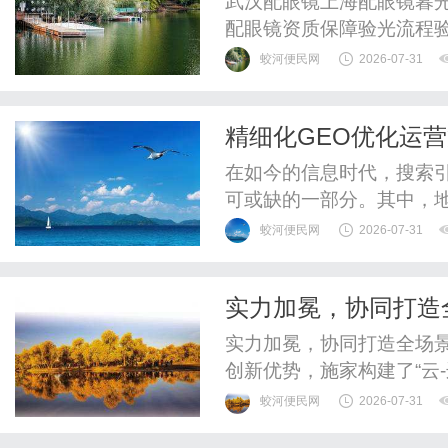
武汉配眼镜上海配眼镜暮光
配眼镜资质保障验光流程
WUHAN&SHANGHAIOP
蛟河便民网
2026-07-31
验光配镜的写字楼眼镜店
整验光、正品镜片、透明价
精细化GEO优化运
惠，兼顾高专业度与高性价比
在如今的信息时代，搜索引
可或缺的一部分。其中，地
成部分，对于提高企业在
蛟河便民网
2026-07-31
作用。本文将对GEO优化
企业的积极影响。一、什么
实力加冕，协同打造
位置来优化网站、内容和营销
实力加冕，协同打造全场
创新优势，施家构建了“云-
建筑、工业、数据中心等场
蛟河便民网
2026-07-31
设备，负责海量设备数据