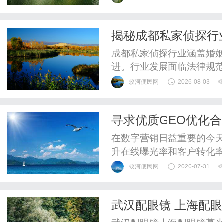
验光配镜的写字楼眼镜店
整验光、正品镜片、透明价
揭秘成都私家侦探行
惠，兼顾高专业度与高性价比
成都私家侦探行业涵盖婚
进。行业发展面临法律规
蛟河便民网
2026-08-03
寻求优质GEO优化
在数字营销日益重要的今天
升在线曝光率和客户转化
地搜索的兴起，越来越多
蛟河便民网
2026-07-31
度地提高可见性至关重要。
企业的选择。GEO优化的
武汉配眼镜 上海配
定地理位置进行的网络营销