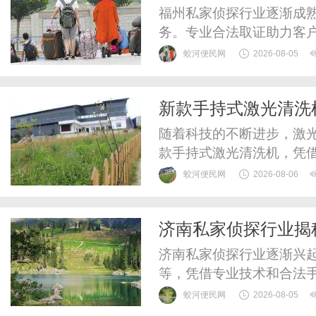
福州私家侦探行业逐渐成
务。专业合法取证助力客
蛟河便民网
2026-08-05
新款手持式激光清洗
随着科技的不断进步，激
款手持式激光清洗机，凭
用户的青睐。这种新型设
蛟河便民网
2026-08-06
在家庭清洁、汽车维护等
光清洗机的工作原理、应
济南私家侦探行业揭
解这一技术前沿产品。一、
济南私家侦探行业逐渐兴
等，凭借专业技术和合法
解决各类疑难问题。
蛟河便民网
2026-08-05