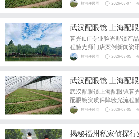
WUHAN&SHANGHAIOP
蛟河便民网
2026-08-07
验光配镜的写字楼眼镜店
整验光、正品镜片、透明价
武汉配眼镜 上海配
惠，兼顾高专业度与高性价比
暮光ILIT专业验光配镜
程验光师门店案例新闻资
WUHAN&SHANGHAIOP
蛟河便民网
2026-08-05
验光配镜的写字楼眼镜店
整验光、正品镜片、透明价
武汉配眼镜 上海配
惠，兼顾高专业度与高性价比
武汉配眼镜上海配眼镜暮光
配眼镜资质保障验光流程
WUHAN&SHANGHAIOP
蛟河便民网
2026-08-05
验光配镜的写字楼眼镜店
整验光、正品镜片、透明价
揭秘福州私家侦探行
惠，兼顾高专业度与高性价比