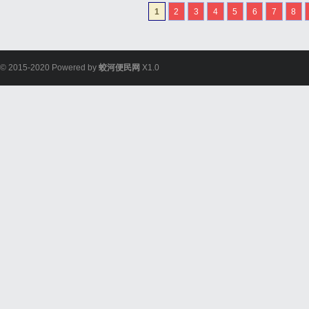
EcoStruxure™Build
1
2
3
4
5
6
7
8
控、故障快速响...
© 2015-2020 Powered by
蛟河便民网
X1.0