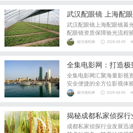
武汉配眼镜 上海配
武汉配眼镜上海配眼镜暮光
配眼镜资质保障验光流程
WUHAN&SHANGHAIOP
蛟河便民网
2026-08-05
验光配镜的写字楼眼镜店
整验光、正品镜片、透明价
全集电影网：打造极
惠，兼顾高专业度与高性价比
全集电影网汇聚海量影视
安全便捷的全方位影视体
蛟河便民网
2026-08-05
揭秘成都私家侦探行
成都私家侦探行业发展迅