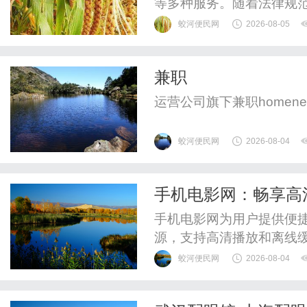
等多种服务。随着法律规
向发展。
蛟河便民网
2026-08-05
兼职
运营公司旗下兼职homenewsco
蛟河便民网
2026-08-04
手机电影网：畅享高
手机电影网为用户提供便
源，支持高清播放和离线
随时随地观影需求。
蛟河便民网
2026-08-04