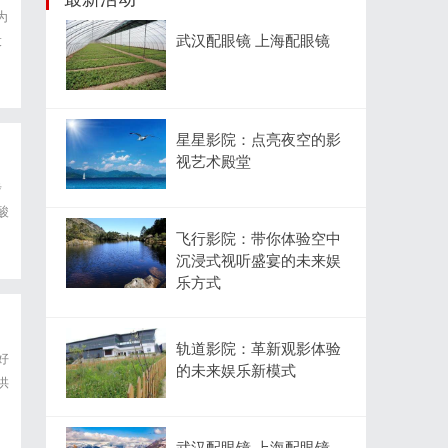
为
武汉配眼镜 上海配眼镜
投
高
星星影院：点亮夜空的影
视艺术殿堂
步
酸
不
飞行影院：带你体验空中
沉浸式视听盛宴的未来娱
乐方式
轨道影院：革新观影体验
好
的未来娱乐新模式
供
和
武汉配眼镜 上海配眼镜