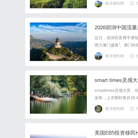
蛟河便民网
2
满足不同客户的需求。特别
2026胡润中国流
近日，胡润百富携手澳智
势力澳门盛典”。澳门特
澳门特别行政区立法会议
蛟河便民网
2
商投资促进局李藻森代主
smart time
smarttimes灵感大赏
发售，上市限时售价18.4
全球首秀。smart#6
蛟河便民网
2
灵感峰会将于厦门举行。.
美国EB5投资移民