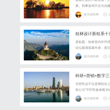
要。刑事咨询不仅为涉
刑事法律知识支持，帮
蛟河便民网
2
其合法权益的关键环节。
桂林设计新桂系十
原标题：桂林室内外环
论坛圆满落幕作者：黄日
一场汇聚了全国设计智
蛟河便民网
2
系）成立十周年庆典暨“
科研+营销+数字
光明乳业不仅是镌刻在上
初心与“守护民族体魄”
诺。从唤醒城市清晨的
蛟河便民网
2
醇厚奶香串联起几代人的