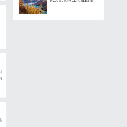
连
目
收
结
感