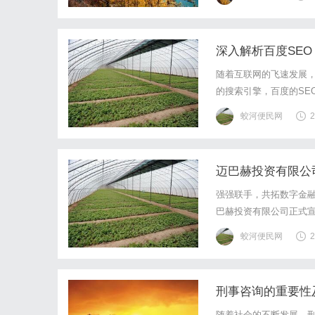
因，又用活血化瘀药疏通
深入解析百度SE
随着互联网的飞速发展，
的搜索引擎，百度的SE
百度搜索结果中获得更
蛟河便民网
2
息，建立索引库，并根据
迈巴赫投资有限公司
强强联手，共拓数字金融
巴赫投资有限公司正式宣布
合作协议的签署。双方
蛟河便民网
2
更深层次、更广维度的协
刑事咨询的重要性
随着社会的不断发展，