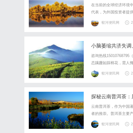
在当前的全球经济环境中
代表，为外国投资者提供
资机会，正在吸引越来越
蛟河便民网
2
品质钢材生产的企业。该
小脑萎缩共济失调
咨询热线15010768
态蹒跚如踩棉花，需人
软、头晕耳鸣、失眠神
蛟河便民网
2
足、气血无源，遂拟定针
探秘云南普洱茶：
云南普洱茶，作为中国
者的推崇。普洱茶主要
了理想的自然环境。其
蛟河便民网
2
口感。普洱茶的历史可以