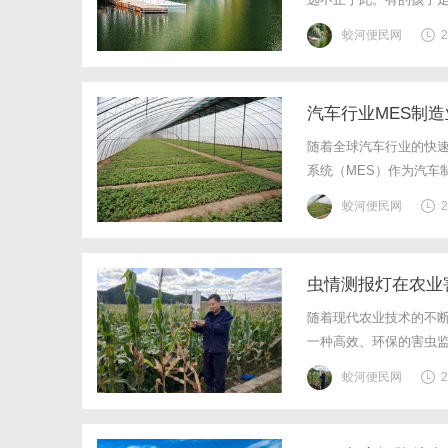
力；还有的朋友眼睑下
蛟河便民网
2
良。为什么肌肉会失去力量
汽车行业MES制
随着全球汽车行业的快
系统（MES）作为汽车
率，还能确保产品质量和
蛟河便民网
2
统将详细探讨MES在汽
虫情测报灯在农业
随着现代农业技术的不
一种高效、环保的害虫
控措施。虫情测报灯，
蛟河便民网
2
的虫害预警信息。它通常