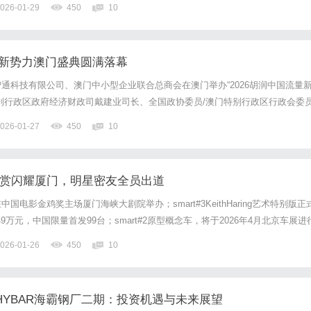
026-01-29
450
10
是在时效性要求较高的情况下，FedEx国际快递通...
量新势力澳门盛典圆满落幕
通科技有限公司、澳门中小型企业联合总商会在澳门举办“2026胡润中国流量
别行政区政府经济财政司戴建业司长、全国政协委员/澳门特别行政区行政会委员
员/澳门银行公会叶兆佳主席、澳门特别行政区政府旅游局文绮华局长、澳门招
026-01-27
450
10
席等150余位嘉宾莅临现场。活动为内地与澳门搭建了高层...
s灵感大赏闪耀厦门，明星密友全员出道
，在中国电影金鸡奖主场厦门海峡大剧院举办；smart#3KeithHaring艺术特别版正
9万元，中国限量首发99台；smart#2原型概念车，将于2026年4月北京车展进
EHD，将于2026年上半年正式发布；秉承「灵感共创」核心价值观，首届smart车
026-01-26
450
10
..
HYBAR海霸钢厂二期：投资机遇与未来展望