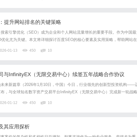
气血，还用了益气养血药扶助正气，标本兼治，共同发挥软...
O：提升网站排名的关键策略
搜索引擎优化（SEO）成为企业和个人网站流量增长的重要手段。作为中国最
O优化尤为关键。本文将详细探讨百度SEO的核心要素及实用策略，帮助网站在
高的排名。一、理解百度搜索引擎的工作机制百度搜索引擎通过爬虫抓取网页信
026-01-13
450
10
用户查询词进行排序展示。百度注重内容的相关性、权威性和用户体...
与InfinityEX（无限交易中心）续签五年战略合作协议
未来新篇章（2026年1月10日，中国）今日，行业领先的创新型投资机构——
，与全球知名数字资产交易平台InfinityEX（无限交易中心）完成新一轮战
决定将合作伙伴关系再延长五年，致力于在数字资产管理与金融科技创新领域开
026-01-12
450
10
同合作，携手构建更为稳健、高效与可信的未来金融...
及其应用探析
刑事案件的复杂性和多样性日益增加，刑事咨询作为一种专业服务，变得尤为重