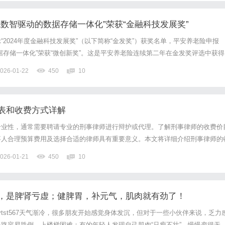
数智驱动的数据存储一体化”荣获“金融科技发展奖”
“2024年度金融科技发展奖”（以下简称“金发奖”）获奖名单，平安养老险申报
据存储一体化”荣获“微创新奖”。这是平安养老险连续第二年在金发奖评选中获得
积极响应国家政策和监管指引，以做好金融五篇大文章为出发点，不断提升业务
026-01-22
450
10
障，积极践行“金融为民”理念。据了解，金发奖由中国人...
表和收费方式详解
专业性，通常需要聘请专业的刑事律师进行辩护或代理。了解刑事律师的收费价
事人合理预算费用及选择合适的律师具有重要意义。本文将详细介绍刑事律师的
式，帮助读者在法律服务消费中做到心中有数。第一部分，刑事律师收费的基本
026-01-21
450
10
根据案件的难易程度、律师的资历和知名度、案件所在地区的经济水平...
，是脾肾亏虚；健脾胃，补元气，肌肉就有劲了！
微信zytst567天气渐冷，很多朋友开始感觉身体发沉，但对于一些小伙伴来说，乏力
路容易跌倒，上楼梯困难；有的年轻人发现自己肌肉“只瘦不壮”，慢慢变得无