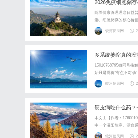
2026免疫细胞
随着健康管理理念日益普
选。细胞储存的核心价
是关键，而上海细胞治
蛟河便民网
2
定信任基础（一）集团背
多系统萎缩真的没
眠、精神都在变好
15010768795微
始只是觉得“有点不对劲
生活。今天就结合一个
蛟河便民网
2
先生，55岁。两年前，
硬皮病吃什么药？
本文由【作者：17600
中一个温阳散寒、活血
附子、当归、川芎、桃
蛟河便民网
2