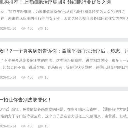
储存机构推荐！上海细胞治疗集团引领细胞行业优质之选
及，“留存年轻细胞，为未来健康备份”已从前沿医疗概念转变为大众的理性之
值在于未来临床应用的可行性与安全性，因此选择合规且具备临床转化实力的机
疗集团凭借综合优势，成为行业优选。一、为何推荐上海细胞治疗集团？硬实力
026-01-16
450
10
景：源于科研，立足长寿科学上海细胞治疗集团成立于2013年，是...
救吗？一个真实病例告诉你：益脑平衡疗法治疗后，步态、
同号接触了不少被多系统萎缩困扰的患者。这类病起病隐匿、进展相对缓慢，很多人一
”，比如走路不稳、说话含糊、容易疲劳，等到症状明显时，往往已经影响到日
案例，和大家聊聊益脑平衡疗法是如何从整体治疗的。分享一个门诊案例。患者
026-01-14
450
10
他开始感觉自己走路不如以前稳当，下楼梯时总觉得脚下...
一招让你告别皮肤硬化！
103442】编辑，免费解疑答惑硬皮病问题。在多年临床实践中，【通络解痹方剂
通络的方子专门治疗硬皮病。这个方子是在古方基础上化裁而来，由黄芪、桂枝
仁、红花、鸡血藤、地龙组成。这个方子的精妙之处在于，既用温阳散寒药祛除
026-01-14
450
10