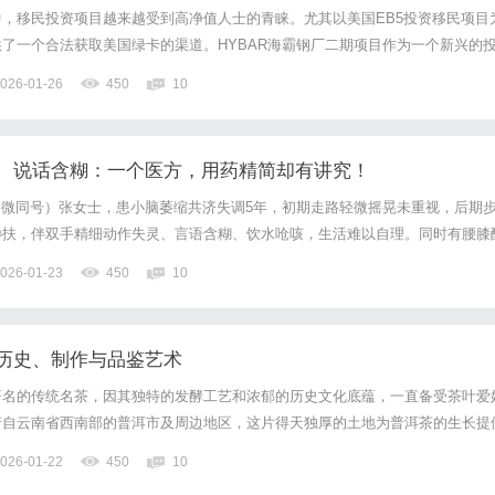
，移民投资项目越来越受到高净值人士的青睐。尤其以美国EB5投资移民项目
了一个合法获取美国绿卡的渠道。HYBAR海霸钢厂二期项目作为一个新兴的
多的眼光。首先，HYBAR海霸钢厂二期项目位于美国中西部，是一家专注于
026-01-26
450
10
项目的二期扩建计划旨在提升生产能力和产品多样性，以满足不...
、说话含糊：一个医方，用药精简却有讲究！
795（微同号）张女士，患小脑萎缩共济失调5年，初期走路轻微摇晃未重视，后期
搀扶，伴双手精细动作失灵、言语含糊、饮水呛咳，生活难以自理。同时有腰膝
疲、面色淡白等肝肾亏虚表现，舌淡红苔薄白、脉细弱，辨证为肝肾亏虚、脑髓
026-01-23
450
10
对性方案（具体用量及加减不公开）。【组成】熟地黄，山...
历史、制作与品鉴艺术
著名的传统名茶，因其独特的发酵工艺和浓郁的历史文化底蕴，一直备受茶叶爱
产自云南省西南部的普洱市及周边地区，这片得天独厚的土地为普洱茶的生长提
丰富的生物多样性、适宜的气候条件和土壤特性，使得普洱茶叶具有独特的香气
026-01-22
450
10
追溯到数百年前，早在明清时期，普洱茶便是茶马古道上的重要商品，...