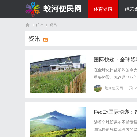
蛟河便民网
体育健康
综艺
门户
资讯
美食文化
资讯
首
›
›
国际快递：全球贸
在全球化日益加深的今
重要桥梁。无论是企业
用。首先，国际快递的
蛟河便民网
2
公司能够实时追踪包裹的
FedEx国际快递
页
随着全球贸易的不断发展
国际快递凭借其高效的网
其快速、安全和可靠而闻