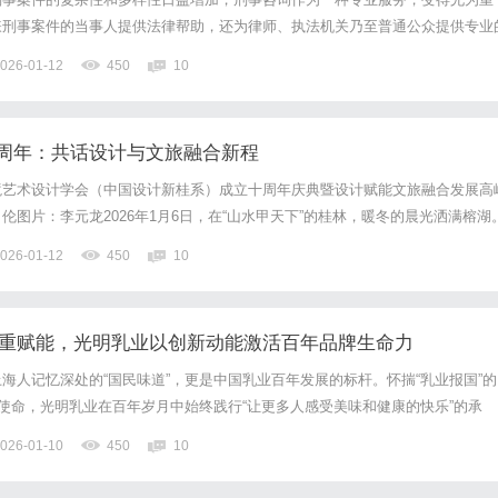
嫌刑事案件的当事人提供法律帮助，还为律师、执法机关乃至普通公众提供专业
助他们更好地理解和应对刑事法律问题。首先，刑事咨询对于当事人来说，是保
026-01-12
450
10
面对刑事指控，许多当事人由于缺乏法律知识，容易陷入恐慌和无助状态...
周年：共话设计与文旅融合新程
境艺术设计学会（中国设计新桂系）成立十周年庆典暨设计赋能文旅融合发展高
伦图片：李元龙2026年1月6日，在“山水甲天下”的桂林，暖冬的晨光洒满榕湖
慧、凝聚了本土设计力量的盛会——桂林室内外环境艺术设计学会（中国设计新
026-01-12
450
10
设计聚桂共赴山河”设计师春晚系列活动，在桂林榕湖饭店盛...
三重赋能，光明乳业以创新动能激活百年品牌生命力
海人记忆深处的“国民味道”，更是中国乳业百年发展的标杆。怀揣“乳业报国”的
的使命，光明乳业在百年岁月中始终践行“让更多人感受美味和健康的快乐”的承
送奶上门服务，到如今覆盖全国的多元化乳品矩阵，承载民族情怀的光明乳业，
026-01-10
450
10
生活点滴，成为跨越时代的味觉记忆与情感纽带。面对新消费趋...