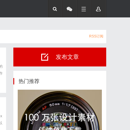
RSS订阅
发布文章
的
作
递
热门推荐
x
以
，