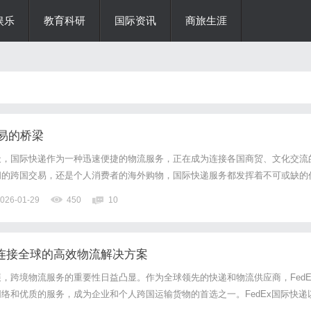
娱乐
教育科研
国际资讯
商旅生涯
易的桥梁
天，国际快递作为一种迅速便捷的物流服务，正在成为连接各国商贸、文化交流
间的跨国交易，还是个人消费者的海外购物，国际快递服务都发挥着不可或缺的
迅速发展，得益于科技的进步和物流网络的完善。随着信息技术的飞速发展，快
026-01-29
450
10
位置，提供透明的信息服务。消费者只需在手机上轻轻一按，便可以了...
：连接全球的高效物流解决方案
，跨境物流服务的重要性日益凸显。作为全球领先的快递和物流供应商，FedE
络和优质的服务，成为企业和个人跨国运输货物的首选之一。FedEx国际快递
名。无论是文件、小包裹，还是大宗货物，FedEx都能提供多样化的运输方案