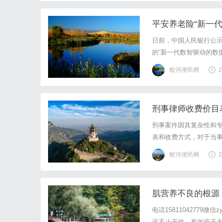
平安养老险“新一代
日前，中国人民银行公示
的“新一代数智驱动的数
荣誉，深刻体现了公司
蛟河便民网
2
续性以及对数据安全的保
刑事律师收费价目
刑事案件因其复杂性和
表和收费方式，对于当
费结构及常见的收费方
蛟河便民网
2
构。刑事律师的收费通常
肌营养不良的根源
电话15811042779
远不止于此。有的孩子走