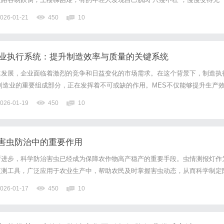
垂，说话声音都显得气短。这些表现的背后，往往指向同一个问题——肌营养不
026-01-21
450
10
？根源在于中医所说的“脾肾亏虚”。脾是“后天...
造业执行系统：提升制造效率与质量的关键系统
速发展，企业面临着激烈的竞争和日益变化的市场需求。在这个背景下，制造执
制造业的重要组成部分，正在发挥着不可或缺的作用。MES不仅能够提升生产
减少生产成本，从而帮助企业在竞争中脱颖而出。汽车行业MES制造业执行系
026-01-19
450
10
车行业中的应用及其带来的多重优势。一、制造执行系统（MES）...
害虫防治中的重要作用
断进步，科学防治害虫已经成为保障农作物高产稳产的重要手段。虫情测报灯作
监测工具，广泛应用于农业生产中，帮助农民及时掌握害虫动态，从而科学制定
顾名思义，是利用特定波长的灯光吸引害虫，通过捕捉和监测虫情变化，提供精
026-01-17
450
10
采用紫外线灯源，因为很多害虫对紫外光有较强的趋光性。虫情测报灯...