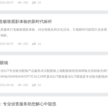
026-08-07
450
10
造极致观影体验的新时代标杆
优质服务打造极致观影体验，结合智能化和文化活动，引领新时代影院行业发展
乐地标。
026-08-07
450
10
配眼镜
光ILIT专业验光配镜产品服务武汉配眼镜上海配眼镜资质保障验光流程验光师
N&SHANGHAIOPTICALCARE暮光ILIT眼镜暮光ILIT眼镜是专业验光配镜的
，现于武汉与上海设有4家门店。以完整验光、正品镜片、透明价格和直营售后
026-08-06
450
10
0%优惠，兼顾高专业度与高性价比...
：专业侦查服务助您解心中疑惑