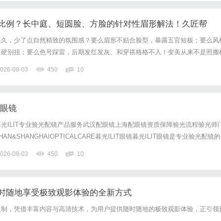
比例？长中庭、短圆脸、方脸的针对性眉形解法！久匠帮
生脸
永久，少了点自然精致的氛围感？要么眉形不贴合脸型，暴露五官短板；要么风
生硬别扭；要么色号踩雷，后期发红发灰、和穿搭格格不入！变美从来不是照搬
特质。久匠不靠审美预判、不靠肉眼估测，搭建一套标准化、可量化的定制体系
026-08-03
450
10
廓、测试五官曲直量感锁定气质、诊断四季肤色匹配专属色号，一对一...
配眼镜
光ILIT专业验光配镜产品服务武汉配眼镜上海配眼镜资质保障验光流程验光师
N&SHANGHAIOPTICALCARE暮光ILIT眼镜暮光ILIT眼镜是专业验光配镜的
，现于武汉与上海设有4家门店。以完整验光、正品镜片、透明价格和直营售后
026-08-03
450
10
0%优惠，兼顾高专业度与高性价比...
时随地享受极致观影体验的全新方式
限制，凭借丰富内容与高清技术，为用户提供随时随地的极致观影体验，正引领