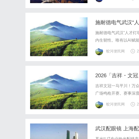
对性的营养组分。舒伯特
施耐德电气武汉“人
施耐德电气武汉“人才灯
内生韧性。唯有以AI赋
堪称典范。开关断路器面
蛟河便民网
2
从报表制作等繁琐任务中
2026「吉祥・文
吉祥文冠一马平川！万
广场鸣枪开赛。赛事深度
四海跑友齐聚平川，以
蛟河便民网
2
与激情、活力与人文交融
武汉配眼镜 上海
暮光ILIT专业验光配