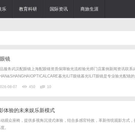
娱乐
教育科研
国际资讯
商旅生涯
配眼镜
镜产品服务武汉配眼镜上海配眼镜资质保障验光流程验光师门店案例新闻资讯联系
N&SHANGHAIOPTICALCARE暮光ILIT眼镜暮光ILIT眼镜是专业验光配镜的
，现于武汉与上海设有4家门店。以完整验光、正品镜片、透明价格和直营售后
026-08-07
450
10
0%优惠，兼顾高专业度与高性价比...
影体验的未来娱乐新模式
移动观众座椅，提供多视角沉浸式体验，结合多感官特效，革新传统观影方式，
高度。