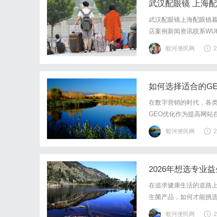
武汉配眼镜 上海
武汉配眼镜上海配眼镜暮
店案例新闻资讯联系WUHA
写字楼眼镜店直营品牌
蛟河便民网
2
基础，全场镜片40%-6
如何选择适合的G
在数字营销的时代，各
GEO优化作为提高网站
市场上众多的GEO优化
蛟河便民网
2
维度全面分析，帮助您找
2026年想选专
在追求健康生活的道路
生菌产品，如何才能挑
大家详细介绍挑选专业
蛟河便民网
2