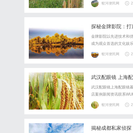
蛟河便民网
2
探秘金牌影院：打
金牌影院以先进技术和
成为观众首选的文化娱
蛟河便民网
2
武汉配眼镜 上海
武汉配眼镜上海配眼镜暮
店案例新闻资讯联系WUHA
写字楼眼镜店直营品牌
蛟河便民网
2
基础，全场镜片40%-6
揭秘成都私家侦探