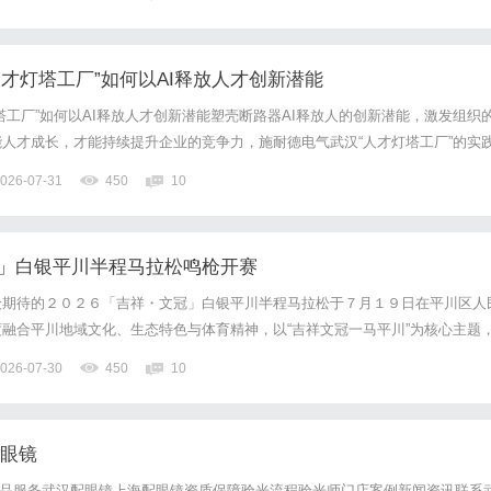
益生菌养胃粉含有六大专研营养组分，全面呵护肠道屏障体系。其中，...
才灯塔工厂”如何以AI释放人才创新潜能
塔工厂”如何以AI释放人才创新潜能塑壳断路器AI释放人的创新潜能，激发组织
能人才成长，才能持续提升企业的竞争力，施耐德电气武汉“人才灯塔工厂”的实
对自动化程度与产品升级带来的人才挑战，工厂部署了21个AI智能体，将工程
026-07-31
450
10
解放出来，专注于工艺优化等高价值创新。借助AI驱...
冠」白银平川半程马拉松鸣枪开赛
众期待的２０２６「吉祥・文冠」白银平川半程马拉松于７月１９日在平川区人
融合平川地域文化、生态特色与体育精神，以“吉祥文冠一马平川”为核心主题
脚步丈量城市沃土，以奔跑诠释运动热爱，在生机盎然的盛夏时节，上演一场速
026-07-30
450
10
的体育盛宴。本届赛事由甘肃省田径协会指导，白银市平川区人民政...
配眼镜
镜产品服务武汉配眼镜上海配眼镜资质保障验光流程验光师门店案例新闻资讯联系