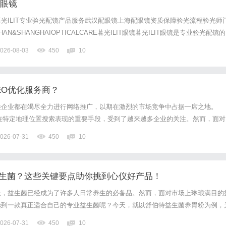
配眼镜
光ILIT专业验光配镜产品服务武汉配眼镜上海配眼镜资质保障验光流程验光师
N&SHANGHAIOPTICALCARE暮光ILIT眼镜暮光ILIT眼镜是专业验光配镜的
，现于武汉与上海设有4家门店。以完整验光、正品镜片、透明价格和直营售后
026-08-03
450
10
0%优惠，兼顾高专业度与高性价比...
EO优化服务商？
类企业都在竭尽全力进行网络推广，以期在激烈的市场竞争中占据一席之地。
在特定地理位置搜索表现的重要手段，受到了越来越多企业的关注。然而，面对
服务商，如何选择合适的合作伙伴，成为了一个亟待解决的问题。本文将从多个
026-07-31
450
10
到最佳的GEO优化服务商。什么是GEO优化？GEO优化，即地理位置...
业益生菌？这些关键要点助你挑到心仪好产品！
上，益生菌已经成为了许多人日常养生的必备品。然而，面对市场上琳琅满目的
选到一款真正适合自己的专业益生菌呢？今天，就以舒伯特益生菌养胃粉为例，
益生菌的关键要点。一、看产品的营养组分专业的益生菌产品应该具备丰富且有
026-07-31
450
10