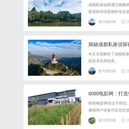
成都私家侦探通过婚姻
疑惑和寻找真相的专业
蛟河便民网
2
揭秘成都私家侦探
本文全面解析了成都私
及技术应用前景。
蛟河便民网
2
8090电影网：
8090电影网专注于8
兼顾用户体验与互动交
蛟河便民网
2