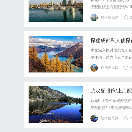
汉配眼镜上海配眼镜WUHA
写字楼眼镜店直营品牌
蛟河便民网
2
基础，全场镜片40%-6
探秘成都私人侦探
本文深入探讨成都私人
要作用，助力读者全面
蛟河便民网
2
武汉配眼镜/上海
暮光ILIT专业验光配
汉配眼镜/上海配眼镜WUHA
写字楼眼镜店直营品牌
蛟河便民网
2
基础，全场镜片40%-6