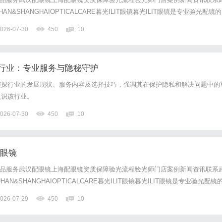
N&SHANGHAIOPTICALCARE暮光ILIT眼镜暮光ILIT眼镜是专业验光配镜的
，现于武汉与上海设有4家门店。以完整验光、正品镜片、透明价格和直营售后
026-07-30
450
10
0%优惠，兼顾高专业度与高性价比...
行业：专业服务与隐秘守护
侦探行业的发展现状、服务内容及选择技巧，强调其在保护隐私和解决问题中的
认识该行业。
026-07-30
450
10
配眼镜
镜产品服务武汉配眼镜上海配眼镜资质保障验光流程验光师门店案例新闻资讯联系
N&SHANGHAIOPTICALCARE暮光ILIT眼镜暮光ILIT眼镜是专业验光配镜
，现于武汉与上海设有4家门店。以完整验光、正品镜片、透明价格和直营售后
026-07-29
450
10
0%优惠，兼顾高专业度与高性价...