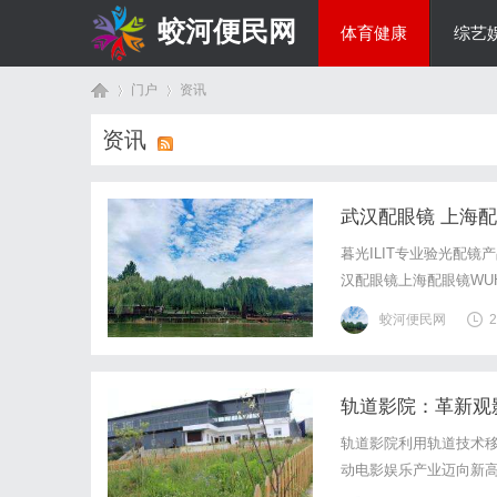
蛟河便民网
体育健康
综艺
门户
资讯
美食文化
资讯
首
›
›
武汉配眼镜 上海
暮光ILIT专业验光配
汉配眼镜上海配眼镜WUHA
写字楼眼镜店直营品牌
蛟河便民网
2
基础，全场镜片40%-6
轨道影院：革新观
页
轨道影院利用轨道技术
动电影娱乐产业迈向新