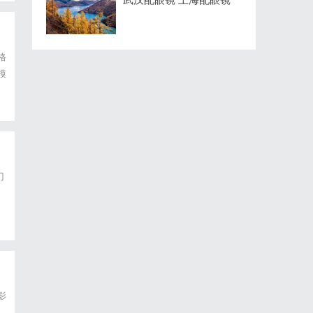
格
模
：
门
为
影