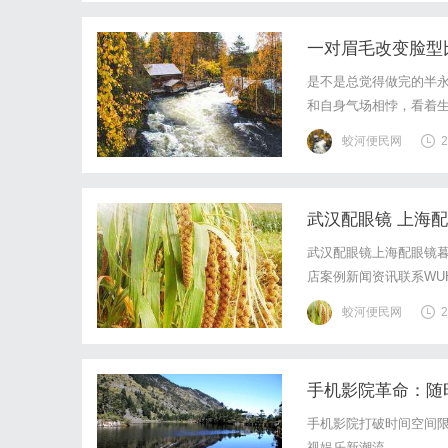
一对眉毛改变脸型
您"自带妆感"的原
是不是总觉得做完的半
和自身气场相悖，看着
板，而是精准适配个人
蛟河便民网
2
测算面部黄金比例优化轮
武汉配眼镜 上海
武汉配眼镜上海配眼镜暮
店案例新闻资讯联系WUHA
写字楼眼镜店直营品牌
蛟河便民网
2
基础，全场镜片40%-6
手机影院革命：随
手机影院打破时间空间
视娱乐新潮流。