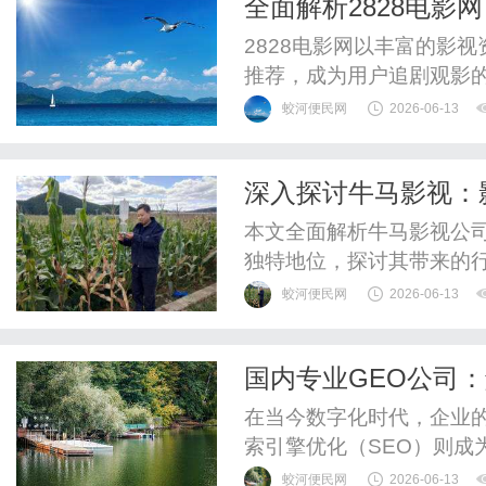
全面解析2828电影
2828电影网以丰富的影
推荐，成为用户追剧观影
蛟河便民网
2026-06-13
深入探讨牛马影视：
本文全面解析牛马影视公
独特地位，探讨其带来的
蛟河便民网
2026-06-13
国内专业GEO公司
在当今数字化时代，企业
索引擎优化（SEO）则成
专业的GEO（生成引擎优
蛟河便民网
2026-06-13