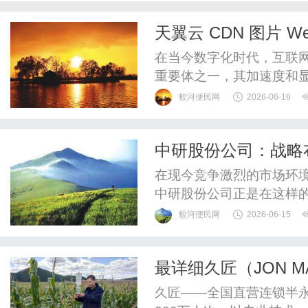
全球特快经济速递全球特
天翼云 CDN 图片 
递全球特快经济速递重量/区域
在当今数字化时代，互联
重要体之一，其加速度和
片的加效率，一种名为We
蛟河便民网
2026-06-16
压缩性能，能够在不显著
大小，从而加快图片的加速
中研股份公司：战略
户对于图片加优化的需求，提
在现今竞争激烈的市场环
中研股份公司正是在这样
注于科技与创新的企业，
蛟河便民网
2026-06-15
行业内取得了显著成就。
程、商业模式、核心技术
最详细久匠（JON 
帮助读者更全面地了解这家
话_久匠电话I久匠价
久匠——全国直营连锁半