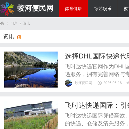
蛟河便民网
体育健康
综艺娱乐
教
门户
资讯
美食文化
资讯
首
›
›
选择DHL国际快递
物流畅通无阻
飞时达快递官网作为DHL
递服务，拥有完善网络与
蛟河便民网
2026-06-16
飞时达快递国际：引
页
飞时达快递国际凭借高效
的快递、仓储及清关服务