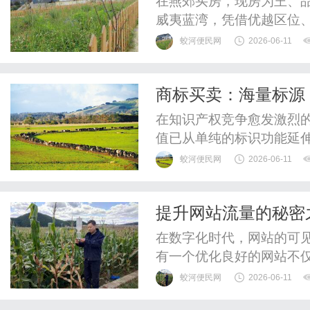
在燕郊买房，现房为王、
威夷蓝湾，凭借优越区位
次、品质三项全能综合排
蛟河便民网
2026-06-11
是燕郊现房市场里唯一稳
期房风险多、交付无保障
商标买卖：海量标源
楼栋户型、配套设施全部实
在知识产权竞争愈发激烈
值已从单纯的标识功能延
量连续多年位居全球第一
蛟河便民网
2026-06-11
商标买卖市场提供了广阔
等多重风险，如何从海量
提升网站流量的秘密
成为企业与创业者必须攻克
在数字化时代，网站的可
有一个优化良好的网站不
和品牌影响力。正因如此
蛟河便民网
2026-06-11
（SEO），而GEO公司