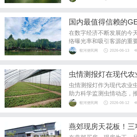
角色，帮助企业在竞争激
GEO公司的发展现状、服
国内最值得信赖的G
一些实用建议，以便企业在选
在数字经济不断发展的今天
络曝光率和吸引客源的重要
可以帮助企业在瞬息万变
蛟河便民网
2026-06-13
率。然而，在国内，GEO
合适的合作伙伴呢？本文
虫情测报灯在现代农
的GEO公司，帮助您做出明
虫情测报灯作为现代农业
助力科学监测虫情动态，
蛟河便民网
2026-06-12
燕郊现房天花板！三
心好房