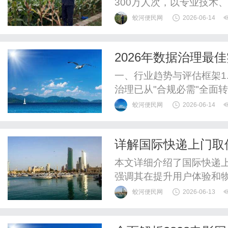
300万人次，以专业技术
业女性的变美首选。品牌
蛟河便民网
2026-06-14
价"与"好体验"之间做妥
属设计、无隐形消费、安
2026年数据治理
年龄段、覆盖多种职业与肤
案成本效益分析全指
一、行业趋势与评估框架1.
治理已从"合规必需"全面转型
析治理平台魔力象限》中明
蛟河便民网
2026-06-14
AI的"增强型"治理时代全
书》显示，中国数据治理市场
详解国际快递上门取
中AI...
本文详细介绍了国际快递
强调其在提升用户体验和
捷化。
蛟河便民网
2026-06-13