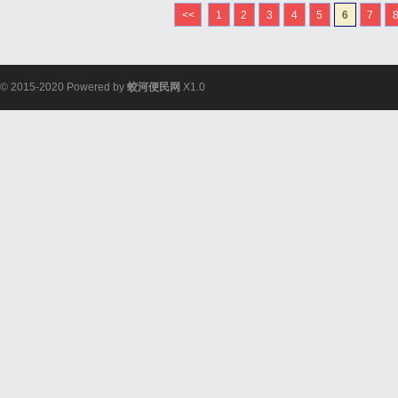
求。本文将详细探讨GEO
<<
1
2
3
4
5
6
7
的重要性。什么是GEO公司
© 2015-2020 Powered by
蛟河便民网
X1.0