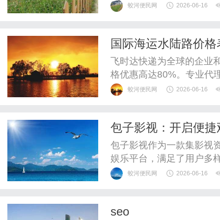
蛟河便民网
2026-06-16
国际海运水陆路价格
费，免费取件邮政海
飞时达快递为全球的企业
格优惠高达80%。专业代理
递、UPS国际快递、EM
蛟河便民网
2026-06-16
运水陆路业务。飞时达国
重限重每千克每千克克美国130
包子影视：开启便捷
1583430000加拿大...
包子影视作为一款集影视
娱乐平台，满足了用户多
蛟河便民网
2026-06-16
seo