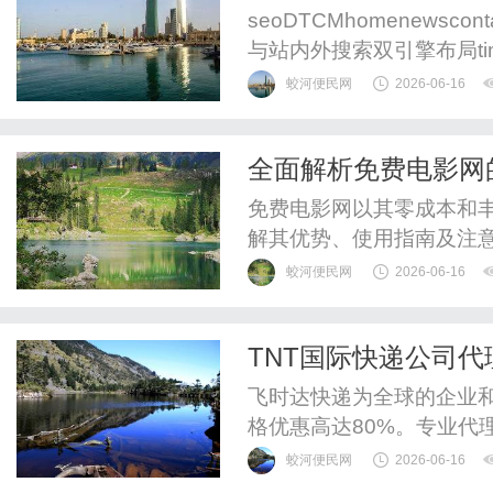
seoDTCMhomenewscon
与站内外搜索双引擎布局tim
由赞同率（赞同/赞同+反
蛟河便民网
2026-06-16
赞回答可超越高赞低质回答
答数少于15的潜力问题，优先
全面解析免费电影网
验
免费电影网以其零成本和
解其优势、使用指南及注
蛟河便民网
2026-06-16
TNT国际快递公司代
物流TNT大货促销价格
飞时达快递为全球的企业
格优惠高达80%。专业代理
递、UPS国际快递、EM
蛟河便民网
2026-06-16
运水陆路业务。TNT重货