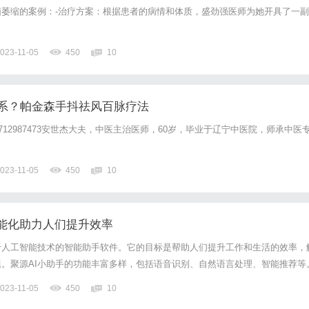
萎缩的案例：-治疗方案：根据患者的病情和体质，盛劲强医师为她开具了一副
023-11-05
450
10
系？帕金森手抖祛风百脉疗法
：15712987473安世杰大夫，中医主治医师，60岁，毕业于辽宁中医院，师承中医
023-11-05
450
10
智能化助力人们提升效率
于人工智能技术的智能助手软件。它的目标是帮助人们提升工作和生活的效率，
。聚源AI小助手的功能丰富多样，包括语音识别、自然语言处理、智能推荐等
有强大的语音识别功能。它可以将人们的语音转化为文字，实现对话的自动化处
023-11-05
450
10
重要内容，还是在日常生活中记录备忘录，聚源AI小助手都能够...