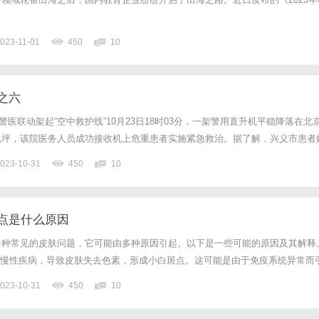
023-11-01
450
10
之六
：警医联动架起“空中救护线”10月23日18时03分，一架警用直升机平稳降落在北
机坪，该院医务人员成功接收机上危重患者实施紧急救治。据了解，兴义市患者
落，导致头部、胸骨严重损伤，手脚粉碎性骨折，情况十分危急。在当地医院初
023-10-31
450
10
水潭医院贵州医院救治。然而，兴义至贵阳直线距离3...
点是什么原因
一种常见的皮肤问题，它可能由多种原因引起。以下是一些可能的原因及其解释
种慢性疾病，导致皮肤失去色素，形成小白斑点。这可能是由于免疫系统异常而
暴露在阳光下，特别是没有做好防晒措施时，会导致皮肤产生色素沉着不均，从
023-10-31
450
10
感染：某些真菌感染，例如白癣，会导致皮肤出现小白斑点。这可...