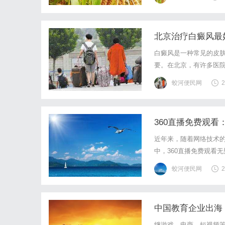
北京治疗白癜风最
白癜风是一种常见的皮
要。在北京，有许多医
首先，北京XX医院是
蛟河便民网
2
风的研究和治疗，拥有多
360直播免费观
近年来，随着网络技术
中，360直播免费观看
无数观众的关注。360
蛟河便民网
2
艺节目、游戏竞技等多个
中国教育企业出海
继游戏、电商、短视频等