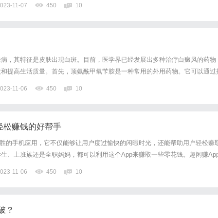
023-11-07
450
10
肤病，其特征是皮肤出现白斑。目前，医学界已经发展出多种治疗白癜风的药物
状和提高生活质量。首先，顶氨酰甲氧苄胺是一种常用的外用药物。它可以通过
增强黑色素细胞的抵抗力，促使黑色素细胞恢复活力，从而使白斑逐渐恢复正常
023-11-06
450
10
氧苄胺还可以缓解患者的瘙痒感，减轻炎症反应。其次，孟鲁司特钠是...
你轻松赚钱的好帮手
入胜的手机应用，它不仅能够让用户度过愉快的闲暇时光，还能帮助用户轻松赚
生、上班族还是全职妈妈，都可以利用这个App来赚取一些零花钱。趣闲赚Ap
方式。首先，它有一个丰富多样的任务市场，用户可以选择适合自己的任务进行
023-11-06
450
10
pp、观看广告、填写问卷调查等等，完成任务后用户将获得相...
破？