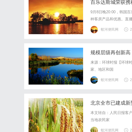
百乐达斯城荣获携程
9月8日晚20:00，韩
种客房产品和优惠。直播
万。创下了韩国百乐达
蛟河便民网
2
程集团的高度赞誉。在新加
规模层级再创新高
来源：环球时报【环球时
家、地区和国
蛟河便民网
2
北京全市已建成新型
本文转自：人民日报客户
当地农民家
蛟河便民网
2