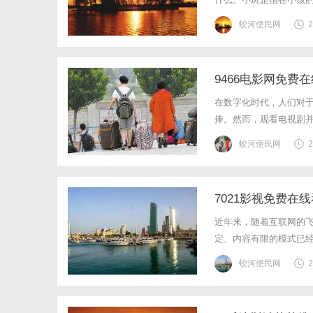
点。小斑可能是由多种
蛟河便民网
2
我们应该及时采取措施进
9466电影网免费
在数字化时代，人们对
捧。然而，观看电视剧
的是，现在有9466电
蛟河便民网
2
电影网是一个专注于提供
7021影视免费在
近年来，随着互联网的
定、内容有限的模式已经
之一。7021影视免费
蛟河便民网
2
剧资源，无论是热门的都