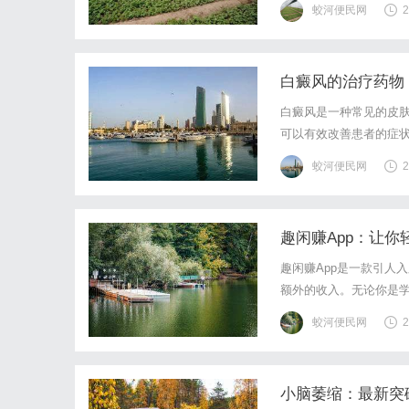
蛟河便民网
2
白癜风的治疗药物
白癜风是一种常见的皮
可以有效改善患者的症
制黑色素细胞的自噬，
蛟河便民网
2
肤色素。此外，顶氨酰甲
趣闲赚App：让
趣闲赚App是一款引人
额外的收入。无论你是学
提供了多种多样的赚钱
蛟河便民网
2
成。这些任务包括下载A
小脑萎缩：最新突