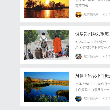
育应用出
蛟河便民网
2
健康贵州系列报道
310公里→72分钟贵州
积水潭医院贵州医院停
女士从近三米的高处坠
蛟河便民网
2
处理后，欲转院至北京积
身体上出现小白斑
身体上出现小白斑点是
1.白癜风：白癜风是一
起的。2.日晒：长时间
蛟河便民网
2
形成小白斑点。3.真菌