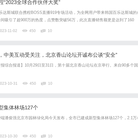
“2023全球合作伙伴大奖”
国百乐达斯城联合携程BOSS直播919专场活动，为全网用户带来韩国百乐达斯城的
间吸引了超900万的热度，点赞数突破56万，此次直播销售额更是达到了160
斯城上半年的最高业绩。这一成果不仅彰显了百乐达斯城的奢华定位，也赢得了
023-11-02
450
10
坡举办的“2023携程集团全球合作伙伴峰会”...
，中美互动受关注，北京香山论坛开诚布公谈“安全”
报综合报道】10月29日至31日，第十届北京香山论坛在京举行。来自90多个国
023-10-31
450
10
集体林场127个
端潘俊强北京市园林绿化局今天发布，全市已建成新型集体林场127个，2.1万
023-10-30
450
10