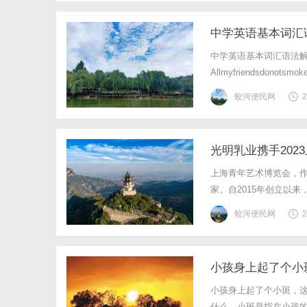
中学英语基本词汇语法解
中学英语基本词汇语法解析all和
Allmyfriendsdonot
大家都应该去。[allof
蛟河便民网
2
光明乳业携手202
入新鲜活力
上海青年艺术博览会，作
家。自2015年创立以来
日，2023上海青年艺
蛟河便民网
2
今年，上海青年艺术博览会
小孩身上起了个小
小孩身上起了个小斑，
什么。小斑是指在小孩