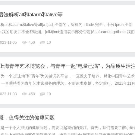
析all和alarm和alive等
alarm和alive等all[ɔːl]adj.全部的，所有的；‖adv.完全，十分‖pron.全部
smoke.我的朋友并不全都吸烟。[all与not连用表示部分否定]Allofusmustgothere.我们
…短语作主语时，all指代的数取决于of之后名词或代词的数...
023-11-05
450
10
3上海青年艺术博览会，与青年一起“电量已满”，为品质生活
为一个以“上海”和“青年”为关键词的平台，一直致力于培养、孵化中国青年艺术
，一直秉持着为青年艺术家服务的理念，不断追求卓越，坚定前行。2023年11月
术博览会正式开幕。光明乳业党委副书记、总裁贲敏出席活动并启动青艺培育基金
023-11-03
450
10
以“电量已满”为主题，开启持续一个月“一城...
斑，值得关注的健康问题
这是一个令人担忧的健康问题，需要引起我们的关注。首先，我们需要了解小斑
的皮肤上出现的局部色素沉着区域，通常呈现为比周围皮肤颜色更深或更浅的斑