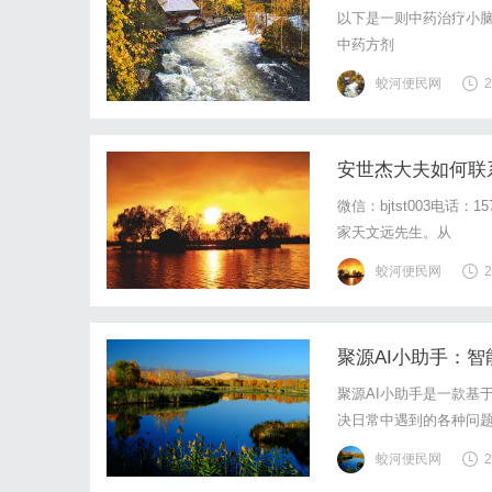
以下是一则中药治疗小脑
中药方剂
蛟河便民网
2
安世杰大夫如何联
微信：bjtst003电话
家天文远先生。从
蛟河便民网
2
聚源AI小助手：
聚源AI小助手是一款基
决日常中遇到的各种问题
首先，聚源AI小助手拥
蛟河便民网
2
理。无论是在会议上记录