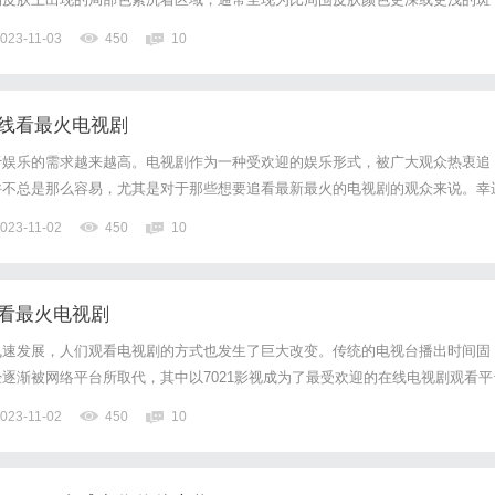
原因引起的，包括遗传因素、细菌感染、过敏反应等等。当小孩身上出现小斑时
023-11-03
450
10
行诊断和治疗。首先，可以观察小斑的形状、大小、颜色等特征，并记录...
在线看最火电视剧
于娱乐的需求越来越高。电视剧作为一种受欢迎的娱乐形式，被广大观众热衷追
并不总是那么容易，尤其是对于那些想要追看最新最火的电视剧的观众来说。幸
影网这样一个免费在线观看电视剧的平台，为观众们提供了方便快捷的服务。9466
023-11-02
450
10
最新电视剧资源的网站。无论你喜欢国内还是国外的电视剧，都可...
线看最火电视剧
飞速发展，人们观看电视剧的方式也发生了巨大改变。传统的电视台播出时间固
逐渐被网络平台所取代，其中以7021影视成为了最受欢迎的在线电视剧观看平
在线看最火电视剧，吸引了无数观众的关注和喜爱。这个平台提供了各种各样的电
023-11-02
450
10
市爱情剧、悬疑烧脑剧，还是古装宫斗剧、历史传奇剧，都能在...