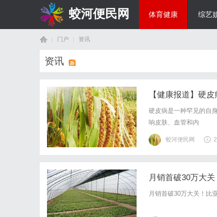
蛟河便民网
体育健康
综艺
门户
资讯
美食文化
资讯
首
›
›
【健康报道】硬皮
硬皮病是一种罕见的自身免疫
响皮肤、血管和内
蛟河便民网
2
月销首破30万大关
页
月销首破30万大关！比