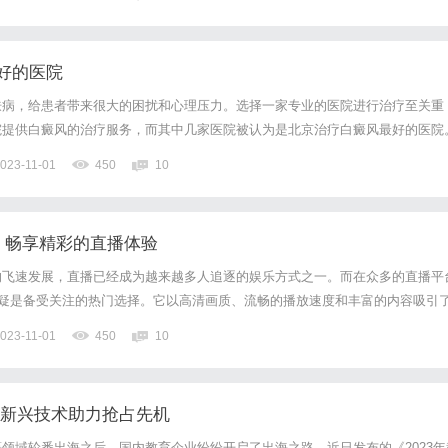
好的医院
肤病，给患者带来很大的困扰和心理压力。选择一家专业的医院进行治疗至关重
院提供白癜风的治疗服务，而其中几家医院被认为是北京治疗白癜风最好的医院
一家非常知名的医疗机构，拥有先进的设备和专业的医护团队。该医院致力于白
023-11-01
450
10
年的临床经验。他们采用综合治疗的方法，包括药物治疗、光疗、激光治...
看：畅享精彩的直播体验
的飞速发展，直播已经成为越来越多人追逐的娱乐方式之一。而在众多的直播平
无疑是备受关注的热门选择。它以高清画质、流畅的播放速度和丰富的内容吸引
直播免费观看平台提供了各类精彩的直播内容，涵盖了体育赛事、音乐演唱会、
023-11-01
450
10
领域。观众可以通过手机、电脑等设备随时随地观看自己感兴趣的...
 新兴技术助力抢占先机
领域轮番出海之后，国内教育企业纷纷开启了出海之路。近日发布的《2023年