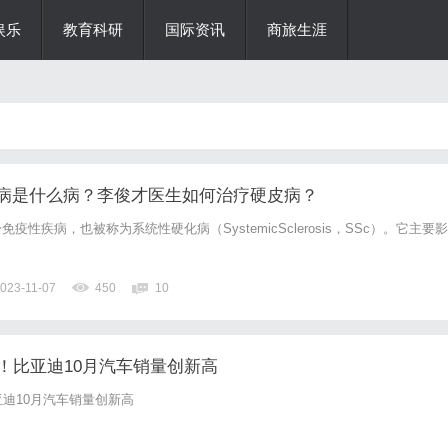
娱乐
教育科研
国际资讯
商旅生涯
病是什么病？李俊才医生如何治疗硬皮病？
性疾病，也被称为系统性硬化病（SystemicSclerosis，SSc）。它主要影
023-11-07
450
10
！比亚迪10月汽车销量创新高
亚迪10月汽车销量创新高