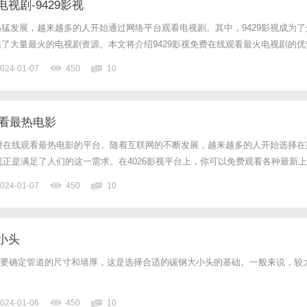
视剧-9429影视
猛发展，越来越多的人开始通过网络平台观看电视剧。其中，9429影视成为了
了大量最火的电视剧资源。本文将介绍9429影视免费在线观看最火电视剧的优
影视拥有丰富的电视剧资源。无论是热播剧、经典剧还是近期上线的新剧，都能在
024-01-07
450
10
以根据自己的喜好选择想要观看的电视剧，无需付费就能...
线看最热电影
免费在线观看最热电影的平台。随着互联网的不断发展，越来越多的人开始选择在
影视正是满足了人们的这一需求。在4026影视平台上，你可以免费观看各种最新上
或注册，只需打开网站即可畅享电影盛宴。4026影视提供了一个简洁而直观的
024-01-07
450
10
己喜欢的电影。无论是动作片、爱情片、剧情片还是科...
小头
先要确定管道的尺寸和墙厚，这是选择合适的碳钢大小头的基础。一般来说，较
024-01-06
450
10