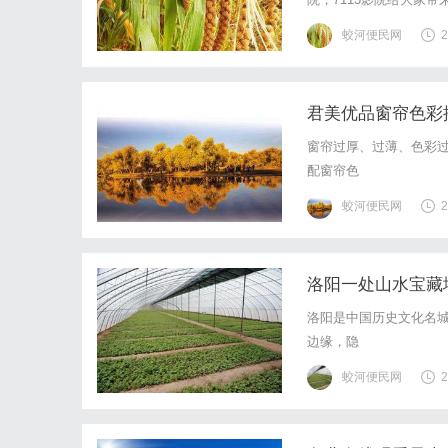
让人们在闲暇时光找到了
蛟河便民网
2
疑问，7113影院是如何
君美优品窗帘色彩
窗帘过厚、过薄、色彩
配窗帘色
蛟河便民网
2
洛阳一处山水宝藏
洛阳是中国历史文化名
边缘，隐
蛟河便民网
2