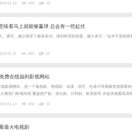
024-01-13
450
10
，产生镇静和催眠效果。由于其镇静作用，戊巴比妥钠液体有时也...
意味着马上就能够赢球 总会有一些起伏
不敌湖人。赛后，威少接受了媒体采访。谈到哈登的加盟，威少表示：“这并不意味着
024-01-11
450
10
– 免费在线福利影视网站
在线影视网站，是一个集电影、电视剧、动漫、综艺、纪录片等视频资源观看的
大量热门影视内容,覆盖国产剧、港台剧、日韩剧、欧美剧等,并提供海量高清
分类齐全,有最新的热播榜单推荐。视频均具有高清播放源,流畅观看体验。
024-01-13
450
10
线看最火电视剧