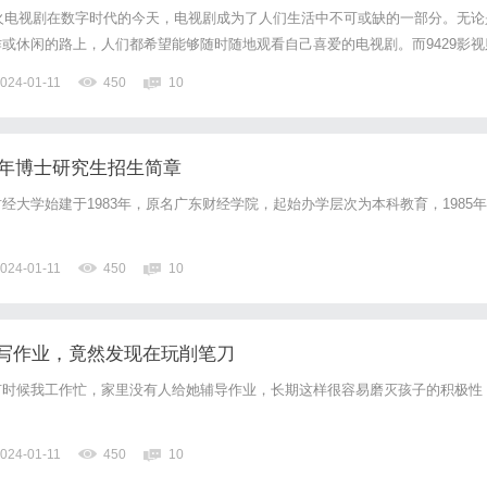
最火电视剧在数字时代的今天，电视剧成为了人们生活中不可或缺的一部分。无论
或休闲的路上，人们都希望能够随时随地观看自己喜爱的电视剧。而9429影视
看平台之一。9429影视是一个提供免费在线观看电视剧的平台。它拥有丰富多
024-01-11
450
10
内热播剧还是海外热门影集，都能在这里找到。而且，它...
4年博士研究生招生简章
经大学始建于1983年，原名广东财经学院，起始办学层次为本科教育，1985年
024-01-11
450
10
写作业，竟然发现在玩削笔刀
有时候我工作忙，家里没有人给她辅导作业，长期这样很容易磨灭孩子的积极性
024-01-11
450
10