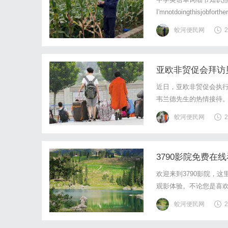
I'mnotdoingthisjo
接名词的变化而变化)]Ireall
蛟河便民网
2
亚欧非贸促会拜访
近日，亚欧非贸促会执行
韦兰德先生的热情接待
了新的篇章。亚欧非贸促
蛟河便民网
2
为连接亚欧非地区经贸合
3790影院免费在
欢迎来到3790影院，
观影体验。不论您是喜
们一起来探索这个令人兴
蛟河便民网
2
供高清画质和流畅的播放