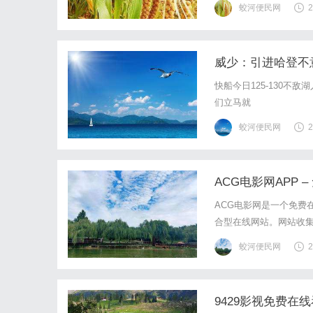
蛟河便民网
2
从而减缓神经冲动的传导
威少：引进哈登不
快船今日125-130
们立马就
蛟河便民网
2
ACG电影网APP 
ACG电影网是一个免费
合型在线网站。网站收集
影免费在线观看，该平台
蛟河便民网
2
9429影视免费在