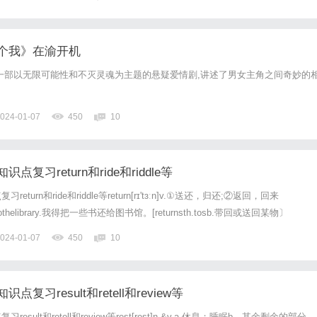
个我》在渝开机
一部以无限可能性和不灭灵魂为主题的悬疑爱情剧,讲述了男女主角之间奇妙的
024-01-07
450
10
复习return和ride和riddle等
urn和ride和riddle等return[rɪ'tɜːn]v.①送还，归还;②返回，回来
okstothelibrary.我得把一些书还给图书馆。[returnsth.tosb.带回或送回某物〕
atomorrowaftersixmonthsin...
024-01-07
450
10
复习result和retell和review等
sult和retell和review等rest[rest]n.&v.a.休息；睡眠b．其余剩余的部分