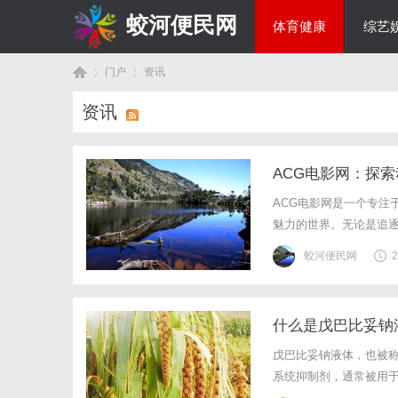
蛟河便民网
体育健康
综艺
门户
资讯
美食文化
资讯
首
›
›
ACG电影网：探
ACG电影网是一个专注
魅力的世界。无论是追逐
影网都能满足你的需求。
蛟河便民网
2
型、各种风格的优秀动漫
什么是戊巴比妥钠
页
戊巴比妥钠液体，也被
系统抑制剂，通常被用
作镇静药、催眠药以及抗