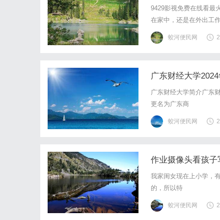
9429影视免费在线看
在家中，还是在外出工作
成为了最受欢迎的在线观
蛟河便民网
2
的电视剧资源，无论是国
广东财经大学202
广东财经大学简介广东财
更名为广东商
蛟河便民网
2
作业摄像头看孩子
我家闺女现在上小学，
的，所以特
蛟河便民网
2