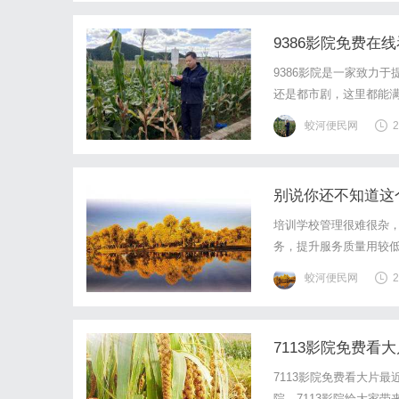
9386影院免费在
9386影院是一家致力
还是都市剧，这里都能满
剧情的精彩。无需会员，
蛟河便民网
2
剧，不再错过任何一集精彩
别说你还不知道这
培训学校管理很难很杂
务，提升服务质量用较
道教务方面的事情很耗
蛟河便民网
2
时间，提升管理效率，教
7113影院免费看大
7113影院免费看大片
院，7113影院给大家