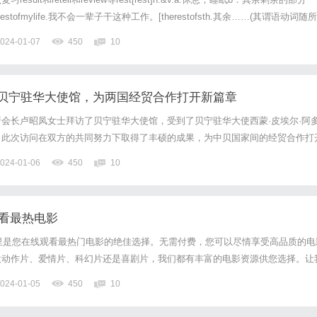
bfortherestofmylife.我不会一辈子干这种工作。[therestofsth.其余……(其谓语动词随所
ywanttohave。rest.我真的想休息...
024-01-07
450
10
贝宁驻华大使馆，为两国经贸合作打开新篇章
会长卢昭凤女士拜访了贝宁驻华大使馆，受到了贝宁驻华大使西蒙·皮埃尔·阿
。此次访问在双方的共同努力下取得了丰硕的成果，为中贝国家间的经贸合作打
会执行会长卢昭凤女士与贝宁驻华大使西蒙·皮埃尔·阿多韦兰德亚欧非贸促会
024-01-06
450
10
作的桥梁和纽带，一直致力于推动区域内的贸易和投资自由化便利...
线看最热电影
这里是您在线观看最热门电影的绝佳选择。无需付费，您可以尽情享受高品质的电
欢动作片、爱情片、科幻片还是喜剧片，我们都有丰富的电影资源供您选择。让
奋的电影世界吧！在3790影院，您可以随时随地在线观看最热门的电影。我们
024-01-05
450
10
体验，让您感受如同身临其境的观影乐趣。无论您使用的是电...