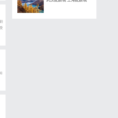
剧
受
知
量