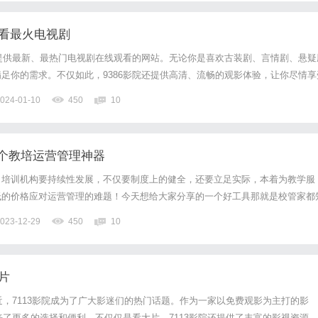
线看最火电视剧
于提供最新、最热门电视剧在线观看的网站。无论你是喜欢古装剧、言情剧、悬疑
足你的需求。不仅如此，9386影院还提供高清、流畅的观影体验，让你尽情享
无需下载，只需打开网页，就能畅快地观看。在9386影院，你可以随时随地追
024-01-10
450
10
内容。9386影院汇集了各大热门电视剧，包括《琅琊...
个教培运营管理神器
，培训机构要持续性发展，不仅要制度上的健全，还要立足实际，本着为教学服
低的价格应对运营管理的难题！今天想给大家分享的一个好工具那就是校管家都
费人力，像排课、学生考勤、课消统计和课后反馈等，利用校管家就可以节省大
023-12-29
450
10
学服务可以做到更轻松！招生引流有小竹通、招生二维码等辅助，帮助机...
片
最近，7113影院成为了广大影迷们的热门话题。作为一家以免费观影为主打的影
带来了更多的选择和便利。不仅仅是看大片，7113影院还提供了丰富的影视资源，