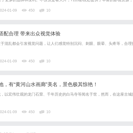
心灵的归属。7113影院的免费观影政策让很多人感到惊喜。不少人都对此产生
024-01-09
450
10
实现免费观影的呢？其实，7113影院通过广告和...
搭配合理 带来出众视觉体验
过于混乱都会引发视觉问题，让人们感觉特别沉闷、刺眼、眼晕、头疼等，合理
024-01-09
450
10
地，有“黄河山水画廊”美名，景色极其惊艳！
城，以宏伟壮观的龙门石窟、千年历史的白马寺等闻名于世，然而，在这座古城
024-01-09
450
10