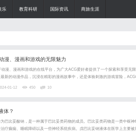
娱乐
教育科研
国际资讯
商旅生涯
索动漫、漫画和游戏的无限魅力
于动漫、漫画和游戏的在线平台，为广大ACG爱好者提供了一个探索和享受无限
最新的动漫作品，沉浸在精彩的漫画故事中，还是体验刺激的游戏冒险，ACG
作为一个ACG爱好者，你一定对动漫充满了热爱。ACG电影网汇集了各种类
024-01-12
450
10
作品，无论是热门的长篇剧集还是精致的电影短片，你都能在这里...
液体？
称为巴比妥酸钠，是一种属于巴比妥类药物的成员。巴比妥类药物是一类中枢神
于治疗癫痫、睡眠障碍以及一些神经系统疾病。戊巴比妥钠液体在医学上主要被
癫痫药物。它的作用机制涉及增强神经递质GABA（γ-氨基丁酸）的抑制作用