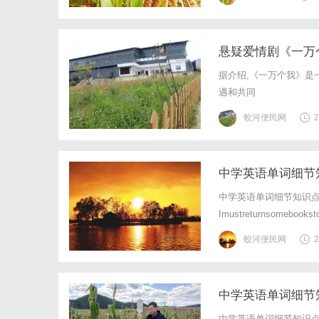
悬疑爱情剧《一万
据介绍,《一万个我》是
遇和共同
蛟河便民网
2
中学英语单词细节知识点
中学英语单词细节知识点复习ret
Imustreturnsomebo
She'sreturningtoAustrali
蛟河便民网
2
中学英语单词细节知识点
中学英语单词细节知识点复习re