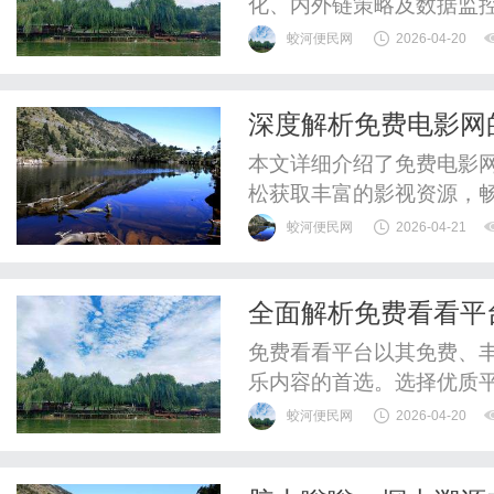
化、内外链策略及数据监
表现。
蛟河便民网
2026-04-20
深度解析免费电影网
源
本文详细介绍了免费电影
松获取丰富的影视资源，
蛟河便民网
2026-04-21
全面解析免费看看平
免费看看平台以其免费、
乐内容的首选。选择优质
蛟河便民网
2026-04-20