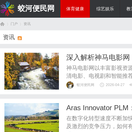
蛟河便民网
体育健康
综艺娱乐
教
门户
资讯
美食文化
资讯
首
›
›
深入解析神马电影网
神马电影网以丰富影视资
清电影、电视剧和智能推
需求。
蛟河便民网
2026-04-27
Aras Innovat
页
在数字化转型速度不断加
及激烈的竞争压力，如何