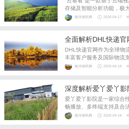
“云看看”是一款基于云端
存储及智能分析功能，极
防向智能化发展。
蛟河便民网
2026-04-17
全面解析DHL快递
DHL快递官网作为全球物
丰富客户服务及国际物流
蛟河便民网
2026-04-16
深度解析爱丫爱丫影
爱丫爱丫影院是一家综合
畅播放、多终端支持及合
验。
蛟河便民网
2026-04-16