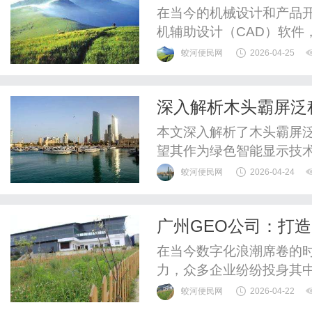
在当今的机械设计和产品开发
机辅助设计（CAD）软件
行业。随着技术的不断进
蛟河便民网
2026-04-25
对定制化和高效流程的需求
深入探讨CATIAV5/V
深入解析木头霸屏泛
升设计效率并解决实际问题的
讨
本文深入解析了木头霸屏
望其作为绿色智能显示技
结合。
蛟河便民网
2026-04-24
广州GEO公司：打
在当今数字化浪潮席卷的
力，众多企业纷纷投身其
地。然而，如何让网络营
蛟河便民网
2026-04-22
却并非易事。广州GEO公