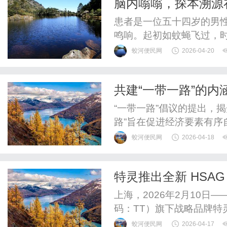
脑内嗡嗡，探本溯源
思路
患者是一位五十四岁的男
鸣响。起初如蚊蝇飞过，
剧，转为持续不断的蝉鸣
蛟河便民网
2026-04-20
清晰刺耳，仿佛有东西在
他夜间难眠，白天头昏沉
共建“一带一路”的内
糊，看书看屏幕稍久便眼睛
“一带一路”倡议的提出，
路”旨在促进经济要素有
同打造开放、包容、均衡
蛟河便民网
2026-04-18
于，紧密结合经济全球化
筹国内国际两个大局，更
特灵推出全新 HSA
内两个市场两种资源，坚持
推动亚太数据中心行
上海，2026年2月10
码：TT）旗下战略品牌特灵
式冷水机组。该产品专为
蛟河便民网
2026-04-17