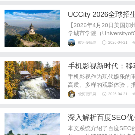
企业网络营销带来了全新
UCCity 2026
一、生成引擎优化：网络营
【2026年4月20日美国
学城市学院（UniversityofC
2026年度全球招生工作
蛟河便民网
2026-04-21
全专业申请通道。作为加州
以“深耕学术、赋能实践、包
手机影视新时代：移
析
手机影视作为现代娱乐的
高质、多样的观影体验，
蛟河便民网
2026-04-21
深入解析百度SEO
本文系统介绍了百度SEO