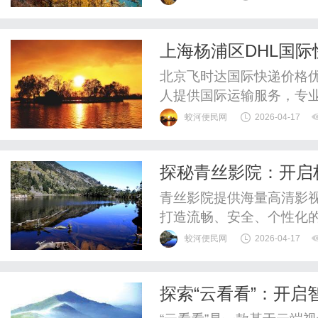
融合无油磁悬浮技术与新
和环保性能等方面树立了
上海杨浦区DHL国际
管理-寄件，查价格
北京飞时达国际快递价格优
人提供国际运输服务，专业
际快递、UPS国际快递、
蛟河便民网
2026-04-17
SAL、海运水陆路业务。
作为上海的重要工业和教
探秘青丝影院：开启
国际贸易需求不断增长，推动
青丝影院提供海量高清影
打造流畅、安全、个性化
蛟河便民网
2026-04-17
探索“云看看”：开