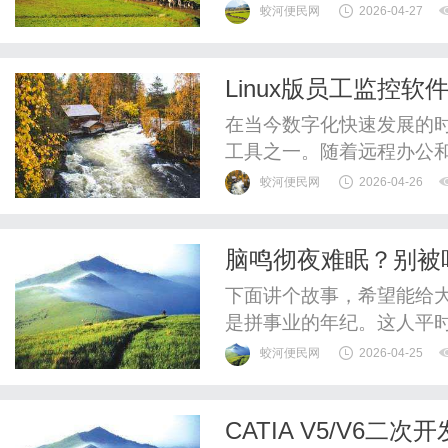
的关键。ArasInnova
蛟河便民网
2026-04-27
业青睐的选择。本文将深入探讨
实施效果，以帮助企业理
Linux版员工监控
ArasInnova...
在当今数字化快速发展的
工具之一。随着远程办公
工作效率和数据安全。在这
蛟河便民网
2026-04-26
全和灵活的特性，成为越来
工监控软件的功能、优势
脑鸣彻夜难眠？别被
解和应用这一工具。一、Lin
案，把“嗡嗡”声压下
下面讲个故事，希望能给
是拼事业的年纪。这人平
夜，精神时刻紧绷着。大
蛟河便民网
2026-04-25
始像蚊子叫，后来越来越
脾气变得特别怪，总觉得
CATIA V5/V6
里传过来的干扰波，搞得他