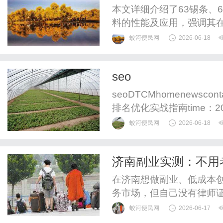
本文详细介绍了63锡条、
料的性能及应用，强调其
蛟河便民网
2026-06-18
seo
seoDTCMhomenewscon
排名优化实战指南time：2
算法决定回答排序，赞同率
蛟河便民网
2026-06-18
要，反对票会显著压低排名
质内容。长尾问句挖...知
济南副业实测：不用
台两份收入同步赚
在济南想做副业、低成本
务市场，但自己没有律师证
程、不会操作模型，只能
蛟河便民网
2026-06-17
法务加盟、单独代理AI工