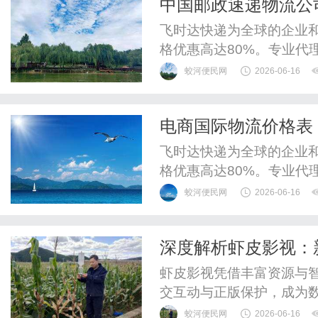
中国邮政速递物流公
递价格促销,ems国
飞时达快递为全球的企业
格优惠高达80%。专业代理
递、UPS国际快递、EM
蛟河便民网
2026-06-16
运水陆路业务。EMS价格
EMS国际快递价目表(5折
电商国际物流价格表
专递邮件通达国家地区*起重续
达全球，中国出口国
飞时达快递为全球的企业
格优惠高达80%。专业代理
递、UPS国际快递、EM
蛟河便民网
2026-06-16
运水陆路业务。跨境电商国际
以上的更优惠！单位:元资
深度解析虾皮影视：
重续重费500克500克区文..
虾皮影视凭借丰富资源与
交互动与正版保护，成为
蛟河便民网
2026-06-16