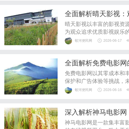
成本、变现单一的坑，直
全面解析晴天影视：
平台，才找到能把法律服务渠
晴天影视以丰富的影视资
为观众追求优质影视娱乐
蛟河便民网
2026-06-17
全面解析免费电影网
免费电影网以其零成本和
保护和广告体验等挑战，
展。
蛟河便民网
2026-06-16
深入解析神马电影网
升
神马电影网是一款集丰富