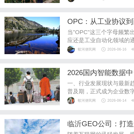
OPC：从工业协议到
人创业时代
当"OPC"这三个字母频
应还是工业自动化领域的通
全新OPC概念——OPC一人
蛟河便民网
2026-06-16
原之势席卷中国创业市场，
当我们谈论OPC，我们谈
2026国内智能数
OPC的全新定义：AI时代..
比指南
一、行业发展现状与最新趋
普及期，正式成为企业数字
2025年中国数据中台市
蛟河便民网
2026-06-14
IDC预测，2026年中国
年实现翻倍。从需求侧看
临沂GEO公司：打造
续增长，特别是制造业，智能