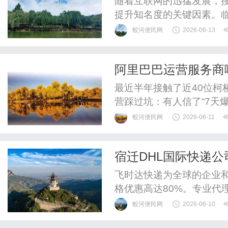
随着互联网的迅猛发展，搜
提升知名度的关键因素。临
注于为客户提供全方位的S
蛟河便民网
2026-06-13
升网站排名，帮助企业在
探讨临沂GEO公司的服务
阿里巴巴运营服务商
势。一、临沂GEO公司简介
最近半年接触了近40位柯
营踩过坑：有人信了“7天
直接被判虚假交易清退；
蛟河便民网
2026-06-11
的运营方案和做零食类目
个核心维度，把市面上主流
宿迁DHL国际快递公
了说，全是实操过来的干货。
DHL快递托运服务
飞时达快递为全球的企业
格优惠高达80%。专业代理
递、UPS国际快递、EM
蛟河便民网
2026-06-10
运水陆路业务。欧洲.美洲.