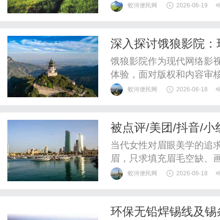
蛟河便民网
2026-06-19
深入探讨饿狼影院：
饿狼影院作为现代网络影
体验，面对版权和内容审
展。
蛟河便民网
2026-06-18
被点评/美团/抖音/
匠为什么可以大家的
当代女性对眉眼美学的追
眉，只求填充眉毛空缺、
形；而如今，越来越多人拒
蛟河便民网
2026-06-18
相、真假难辨的原生质感
素颜日常、适配个人气质
环保无铅焊锡线及锡
体，都将半永久纹眉纳入日