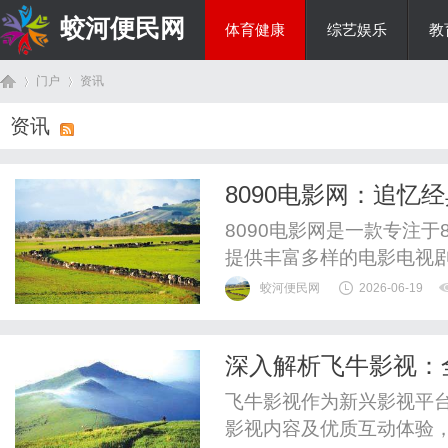
蛟河便民网
体育健康
综艺娱乐
教
门户
资讯
美食文化
资讯
首
›
›
8090电影网：追
8090电影网是一款专注于
提供丰富多样的电影电视
足用户怀旧和新片观看需
蛟河便民网
2026-06-19
深入解析飞牛影视：
页
飞牛影视作为新兴影视平
影视内容及优质互动体验