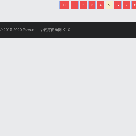
件价格FedEx国际快递公
<<
1
2
3
4
5
6
7
DHL国际快递公司小...
© 2015-2020 Powered by
蛟河便民网
X1.0