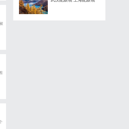
被
围
个