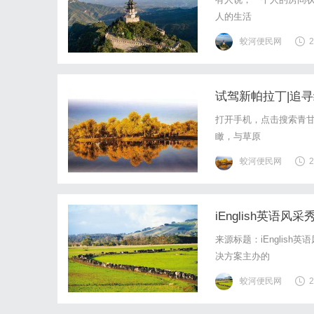
人的生活
蛟河便民网
2
试驾新帕拉丁|追
打开手机，点击搜索青
瞰，与草原
蛟河便民网
2
iEnglish英
来源标题：iEnglish
决方案主办的
蛟河便民网
2