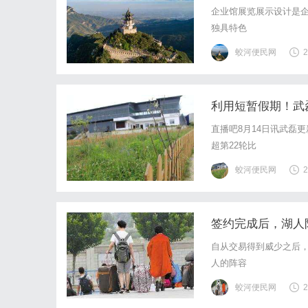
企业馆展览展示设计是
独具特色
蛟河便民网
2
利用短暂假期！武
直播吧8月14日讯武磊
超第22轮比
蛟河便民网
2
签约完成后，湖人
自从交易得到威少之后
人的阵容
蛟河便民网
2