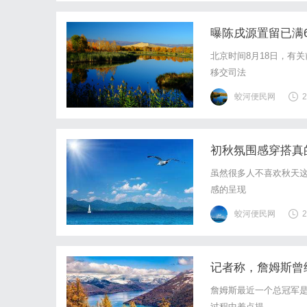
曝陈戌源置留已满
北京时间8月18日，有
移交司法
蛟河便民网
2
初秋氛围感穿搭真
虽然很多人不喜欢秋天
感的呈现
蛟河便民网
2
记者称，詹姆斯曾
詹姆斯最近一个总冠军是
过程中差点提