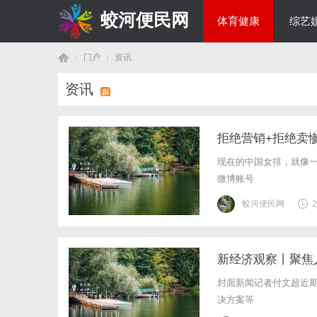
蛟河便民网
体育健康
综艺
门户
资讯
美食文化
资讯
首
›
›
拒绝营销+拒绝卖
现在的中国女排，就像
微博账号
蛟河便民网
2
新经济观察丨聚焦
页
封面新闻记者付文超近
决方案等