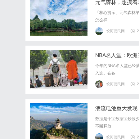
元气森林，想摸着
「核心提示」元气森林第
怎么样
蛟河便民网
2
NBA名人堂：欧
今年的NBA名人堂已经
入选。在各
蛟河便民网
2
液流电池重大发现
4股市盈率不到20
数据是个宝数据宝炒股
不断释放
蛟河便民网
2