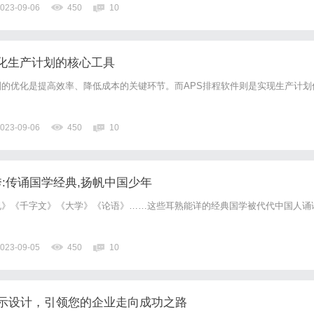
023-09-06
450
10
优化生产计划的核心工具
的优化是提高效率、降低成本的关键环节。而APS排程软件则是实现生产计划
023-09-06
450
10
风采秀:传诵国学经典,扬帆中国少年
规》《千字文》《大学》《论语》……这些耳熟能详的经典国学被代代中国人诵
023-09-05
450
10
示设计，引领您的企业走向成功之路