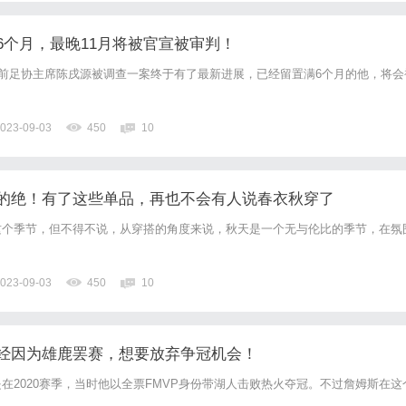
6个月，最晚11月将被官宣被审判！
关前足协主席陈戌源被调查一案终于有了最新进展，已经留置满6个月的他，将会
023-09-03
450
10
的绝！有了这些单品，再也不会有人说春衣秋穿了
这个季节，但不得不说，从穿搭的角度来说，秋天是一个无与伦比的季节，在氛
023-09-03
450
10
经因为雄鹿罢赛，想要放弃争冠机会！
在2020赛季，当时他以全票FMVP身份带湖人击败热火夺冠。不过詹姆斯在这