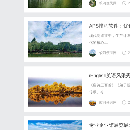
蛟河便民网
2
APS排程软件：
现代制造业中，生产计划
化的核心工
蛟河便民网
2
iEnglish英语
《唐诗三百首》《弟子
传承。今
蛟河便民网
2
专业企业馆展览展