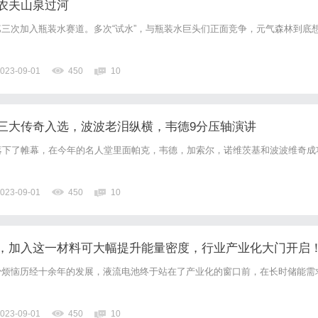
农夫山泉过河
三次加入瓶装水赛道。多次“试水”，与瓶装水巨头们正面竞争，元气森林到底
023-09-01
450
10
洲三大传奇入选，波波老泪纵横，韦德9分压轴演讲
落下了帷幕，在今年的名人堂里面帕克，韦德，加索尔，诺维茨基和波波维奇成
023-09-01
450
10
，加入这一材料可大幅提升能量密度，行业产业化大门开启
倍
少烦恼历经十余年的发展，液流电池终于站在了产业化的窗口前，在长时储能需
023-09-01
450
10