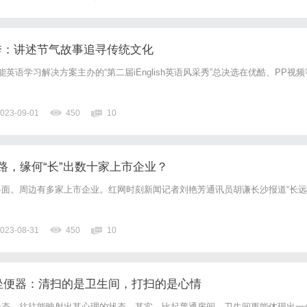
风采秀：讲述节气故事追寻传统文化
h智能英语学习解决方案主办的“第二届iEnglish英语风采秀”总决选在优酷、PP视频
023-09-01
450
10
路，缘何“长”出数十家上市企业？
面。周边有多家上市企业。红网时刻新闻记者刘艳芳通讯员胡谦长沙报道“长远
023-08-31
450
10
能坐便器：清扫的是卫生间，打扫的是心情
状态，往往能映射出其心理的状态。其实，比起普通房间，卫生间更能体现出一