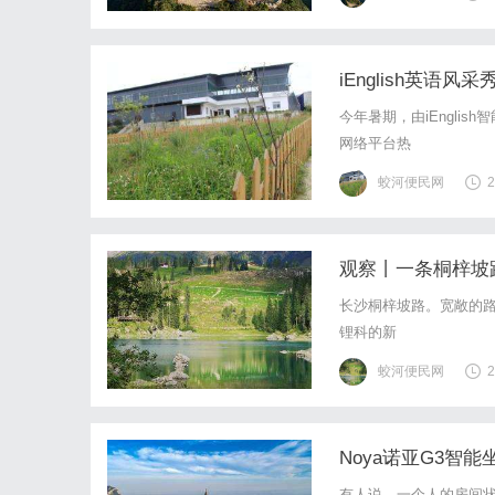
iEnglish英语
今年暑期，由iEnglis
网络平台热
蛟河便民网
2
观察丨一条桐梓坡
长沙桐梓坡路。宽敞的路
锂科的新
蛟河便民网
2
Noya诺亚G3智
有人说，一个人的房间